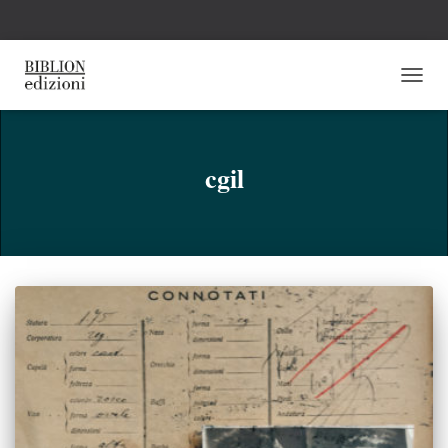
NAVI
TOGG
cgil