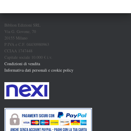
Biblion Edizioni SRL
Via G. Govone, 70
20155 Milano
P.IVA e C.F. 04430980963
CCIAA 1747448
Capitale sociale 10.000 € i.v.
Condizioni di vendita
Informativa dati personali e cookie policy