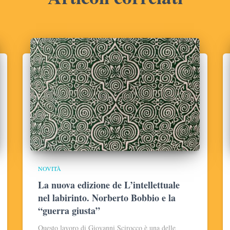
NOVITÀ
La nuova edizione de L’intellettuale
nel labirinto. Norberto Bobbio e la
“guerra giusta”
Questo lavoro di Giovanni Scirocco è una delle