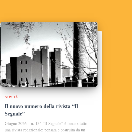
NOVITÀ
Il nuovo numero della rivista “Il
Segnale”
Giugno 2026 – n. 134 “Il Segnale” è innanzitutto
una rivista redazionale: pensata e costruita da un