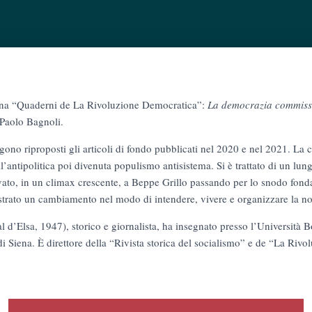
lana “Quaderni de La Rivoluzione Democratica”:
La democrazia commiss
 Paolo Bagnoli.
no riproposti gli articoli di fondo pubblicati nel 2020 e nel 2021. La cr
ll’antipolitica poi divenuta populismo antisistema. Si è trattato di un lun
ivato, in un climax crescente, a Beppe Grillo passando per lo snodo fon
istrato un cambiamento nel modo di intendere, vivere e organizzare la n
l d’Elsa, 1947), storico e giornalista, ha insegnato presso l’Università 
 di Siena. È direttore della “Rivista storica del socialismo” e de “La Riv