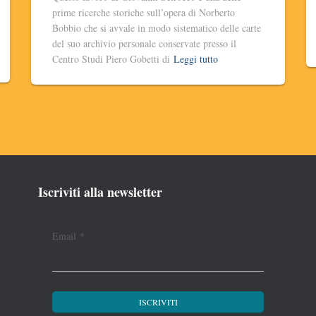
prime ricerche storiche sull’opera di Norberto
Bobbio che si avvale in modo sistematico delle carte
del suo archivio personale conservate presso il
Centro Studi Piero Gobetti di
Leggi tutto
Iscriviti alla newsletter
Email
*