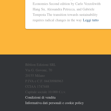
Economies Second edition by Carlo Vezzoliwith
Hang Su, Alessandra Petrecca, and Gabriele
Tempesta The transition towards sustainability
requires radical changes in the way
Leggi tutto
Biblion Edizioni SRL
Via G. Govone, 70
20155 Milano
P.IVA e C.F. 04430980963
CCIAA 1747448
Capitale sociale 10.000 € i.v.
Condizioni di vendita
Informativa dati personali e cookie policy