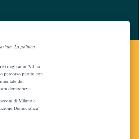
ariata.
La politica
isi degli anni ’90 ha
go percorso partito con
damentale del
ostra democrazia.
Bocconi di Milano e
oluzione Democratica”.