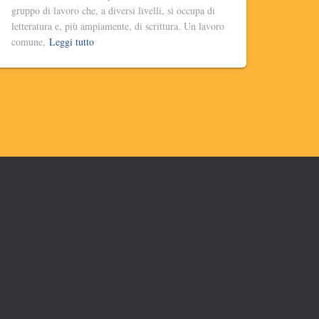
gruppo di lavoro che, a diversi livelli, si occupa di
letteratura e, più ampiamente, di scrittura. Un lavoro
comune,
Leggi tutto