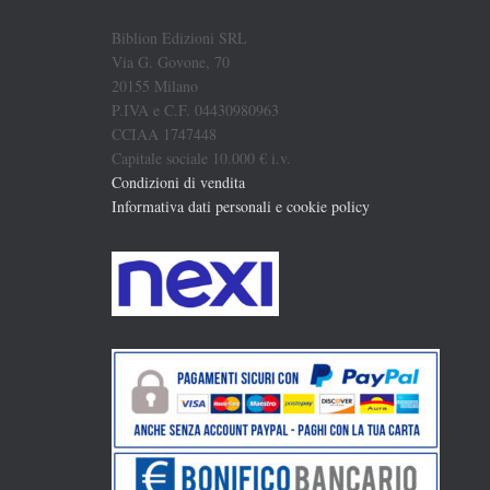
Biblion Edizioni SRL
Via G. Govone, 70
20155 Milano
P.IVA e C.F. 04430980963
CCIAA 1747448
Capitale sociale 10.000 € i.v.
Condizioni di vendita
Informativa dati personali e cookie policy