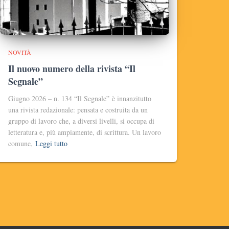
NOVITÀ
Il nuovo numero della rivista “Il
Segnale”
Giugno 2026 – n. 134 “Il Segnale” è innanzitutto
una rivista redazionale: pensata e costruita da un
gruppo di lavoro che, a diversi livelli, si occupa di
letteratura e, più ampiamente, di scrittura. Un lavoro
comune,
Leggi tutto