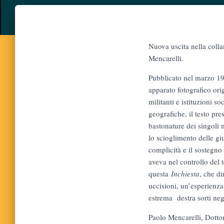
Nuova uscita nella collan
Mencarelli.
Pubblicato nel marzo 192
apparato fotografico ori
militanti e istituzioni s
geografiche, il testo pr
bastonature dei singoli m
lo scioglimento delle gi
complicità e il sostegno 
aveva nel controllo del 
questa
Inchiesta
, che d
uccisioni, un’esperienza
estrema destra sorti neg
Paolo Mencarelli, Dottor