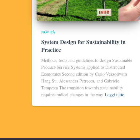
NOVITÀ
System Design for Sustainability in
Practice
Methods, tools and guidelines to design Sustainable
Product-Service Systems applied to Distributed
Economies Second edition by Carlo Vezzoliwith
Hang Su, Alessandra Petrecca, and Gabriele
Tempesta The transition towards sustainability
requires radical changes in the way
Leggi tutto