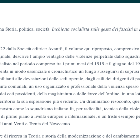
a Storia, politica, società:
Inchiesta socialista sulle gesta dei fascisti in 
2 dalla Società editrice Avanti!, il volume qui riproposto, comprensivo
ginale, descrive l’ampio ventaglio delle violenze perpetrate dallo squadri
ocialiste nel periodo compreso tra i primi mesi del 1919 e il giugno del 1
esenta in modo essenziale e cronachistico un lungo susseguirsi di soprusi 
ilitanti alle devastazioni delle sedi operaie, dagli esili dei dirigenti di p
unte comunali; un uso organizzato e professionale della violenza spesso 
dei ceti possidenti, della magistratura e delle forze dell’ordine, in una lo
territorio la sua espressione più evidente. Un drammatico resoconto, que
imostra come lo squadrismo italiano fu, per radicalità, tecnica della vio
 di primo piano a livello europeo e internazionale, e un triste esempio pe
li anni Venti e Trenta del Novecento.
e di ricerca in Teoria e storia della modernizzazione e del cambiamento 