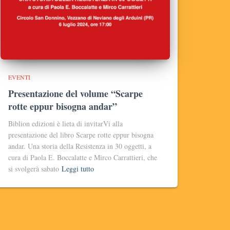
EVENTI
Presentazione del volume “Scarpe
rotte eppur bisogna andar”
Biblion edizioni è lieta di invitarVi alla
presentazione del libro Scarpe rotte eppur bisogna
andar. Una storia della Resistenza in 30 oggetti, a
cura di Paola E. Boccalatte e Mirco Carrattieri, che
si svolgerà sabato
Leggi tutto