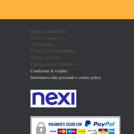
Biblion Edizioni SRL
Via G. Govone, 70
20155 Milano
P.IVA e C.F. 04430980963
CCIAA 1747448
Capitale sociale 10.000 € i.v.
Condizioni di vendita
Informativa dati personali e cookie policy