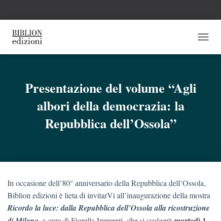
N
A
V
I
G
Presentazione del volume “Agli
A
albori della democrazia: la
Z
I
Repubblica dell’Ossola”
O
N
E
T
O
G
G
In occasione dell’80° anniversario della Repubblica dell’Ossola,
L
Biblion edizioni è lieta di invitarVi all’inaugurazione della mostra
E
Ricordo la luce: dalla Repubblica dell’Ossola alla ricostruzione
,
martedì 1
di Milano
a cura di Fiorella Imprenti, che si svolgerà