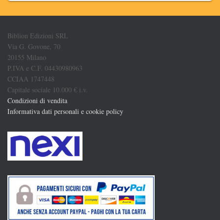
Biblion Edizioni SRL
Via G. Govone, 70
20155 Milano
P.IVA e C.F. 04430980963
CCIAA 1747448
Capitale sociale 10.000 € i.v.
Condizioni di vendita
Informativa dati personali e cookie policy