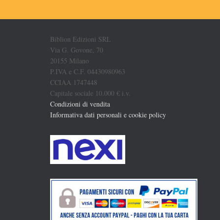
Biblion Edizioni SRL
Via G. Govone, 70
20155 Milano
P.IVA e C.F. 04430980963
CCIAA 1747448
Capitale sociale 10.000 € i.v.
Condizioni di vendita
Informativa dati personali e cookie policy