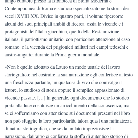
lungo curatore presso la Biblioteca di Storia Moderna e
Contemporanea di Roma e studioso specializzato nella storia dei
secoli XVIII-XX. Diviso in quattro parti, il volume ripercorre
alcuni dei suoi principali ambiti di ricerca, ossia le vicende e i
protagonisti dell’Italia giacobina, quelli della Restaurazione
italiana, il patriottismo unitario, con particolare attenzione al caso
romano, e la vicenda dei prigionieri militari nei campi tedeschi e
austro-ungarici durante la Prima guerra mondiale.
«Non è quello adottato da Lauro un modo usuale del lavoro
storiografico: nel costruire la sua narrazione egli conferisce al testo
una freschezza parlante, un qualcosa di vivo che coinvolge il
lettore, lo studioso di storia oppure il semplice appassionato di
vicende passate. […] In generale, ogni documento che lo storico
porta alla luce costituisce un arricchimento della conoscenza, ma
se ci soffermiamo con attenzione sui documenti presenti nel libro
non può sfuggire la loro particolarità, talora quasi una raffinatezza
di natura storiografica, che se da un lato impreziosisce la
narrazione, dall’altro ci conferma la stoffa di autentico storico di