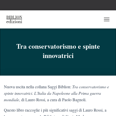
N
A
V
I
G
Tra conservatorismo e spinte
A
innovatrici
Z
I
O
N
E
T
O
Nuova uscita nella collana Saggi Biblion:
Tra conservatorismo e
G
G
spinte innovatrici. L’Italia da Napoleone alla Prima guerra
L
mondiale
, di Lauro Rossi, a cura di Paolo Bagnoli.
E
Questo libro raccoglie i più significativi saggi di Lauro Rossi, a