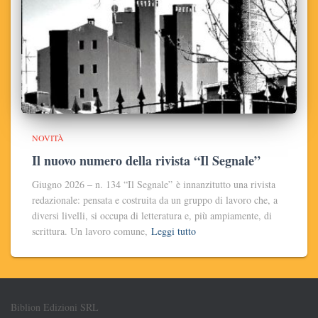
NOVITÀ
Il nuovo numero della rivista “Il Segnale”
Giugno 2026 – n. 134 “Il Segnale” è innanzitutto una rivista
redazionale: pensata e costruita da un gruppo di lavoro che, a
diversi livelli, si occupa di letteratura e, più ampiamente, di
scrittura. Un lavoro comune,
Leggi tutto
Biblion Edizioni SRL