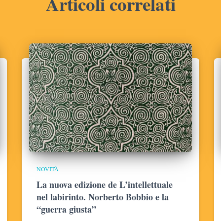
Articoli correlati
NOVITÀ
La nuova edizione de L’intellettuale
nel labirinto. Norberto Bobbio e la
“guerra giusta”