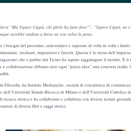
ava “Ma Signor Cippà, chi glielo ha fatto fare?”, “Signor Cippà, ne è
nque sarebbe andata a finire ne era valsa la pena.
re i bisogni del prossimo, reinventarsi e superare di volta in volta i limiti 
erimentare, rischiare, impuntarsi e farcela. Questa è la storia dell’impres
 ragazzino che a partire dal Ticino ha saputo raggiungere il mondo. È il
e e collaborazione abbiano reso ogni “pazza idea” una concreta realtà, f
alità.
 in Filosofia, ha fondato Mediatyche, società di consulenza di comunicaz
dell’Università Statale-Bicocca di Milano e dell’Università Cattolica d
i ricerca storica e ha collaborato e collabora con diverse testate giornali
autore di diversi libri e saggi storici.