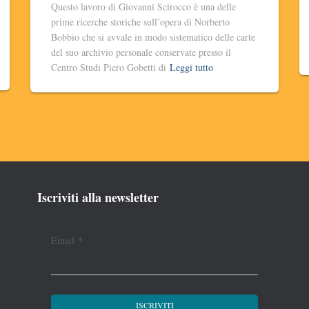
Questo lavoro di Giovanni Scirocco è una delle
prime ricerche storiche sull’opera di Norberto
Bobbio che si avvale in modo sistematico delle carte
del suo archivio personale conservate presso il
Centro Studi Piero Gobetti di
Leggi tutto
Iscriviti alla newsletter
Email
*