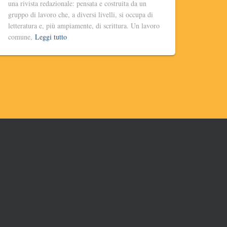
una rivista redazionale: pensata e costruita da un
gruppo di lavoro che, a diversi livelli, si occupa di
letteratura e, più ampiamente, di scrittura. Un lavoro
comune,
Leggi tutto