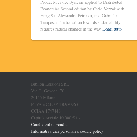
Product-Service Systems applied to Distributed
Economies Second edition by Carlo Vezzoliwith
Hang Su, Alessandra Petrecca, and Gabriele
Tempesta The transition towards sustainability
requires radical changes in the way
Leggi tutto
Biblion Edizioni SRL
Via G. Govone, 70
20155 Milano
P.IVA e C.F. 04430980963
CCIAA 1747448
Capitale sociale 10.000 € i.v.
Condizioni di vendita
Informativa dati personali e cookie policy