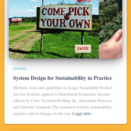
NOVITÀ
System Design for Sustainability in Practice
Methods, tools and guidelines to design Sustainable Product-
Service Systems applied to Distributed Economies Second
edition by Carlo Vezzoliwith Hang Su, Alessandra Petrecca,
and Gabriele Tempesta The transition towards sustainability
requires radical changes in the way
Leggi tutto