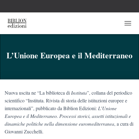
N
A
V
I
G
L’Unione Europea e il Mediterraneo
A
Z
I
O
N
E
Nuova uscita ne “La biblioteca di
Instituta
”, collana del periodico
T
O
scientifico “Instituta. Rivista di storia delle istituzioni europee e
G
internazionali”, pubblicato da Biblion Edizioni:
L’Unione
G
Europea e il Mediterraneo. Processi storici, assetti istituzionali e
L
E
dinamiche politiche nella dimensione euromediterranea
, a cura di
Giovanni Zucchelli.