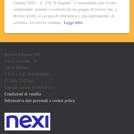
Giugno 2026 – n. 134 “Il Segnale” è innanzitutto una rivista
redazionale: pensata e costruita da un gruppo di lavoro che, a
diversi livelli, si occupa di letteratura e, più ampiamente, di
scrittura. Un lavoro comune,
Leggi tutto
Biblion Edizioni SRL
Via G. Govone, 70
20155 Milano
P.IVA e C.F. 04430980963
CCIAA 1747448
Capitale sociale 10.000 € i.v.
Condizioni di vendita
Informativa dati personali e cookie policy