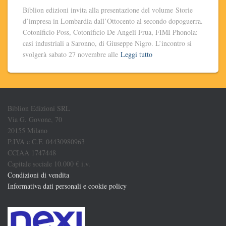
Biblion edizioni invita alla presentazione del volume Storie
d’impresa in Lombardia dall’Ottocento al secondo dopoguerra.
Cotonificio Poss, Cotonificio De Angeli Frua, FIMI Phonola:
casi industriali a Saronno, di Giuseppe Nigro. L’incontro si
svolgerà sabato 27 novembre alle
Leggi tutto
Biblion Edizioni SRL
Via G. Govone, 70
20155 Milano
P.IVA e C.F. 04430980963
CCIAA 1747448
Capitale sociale 10.000 € i.v.
Condizioni di vendita
Informativa dati personali e cookie policy