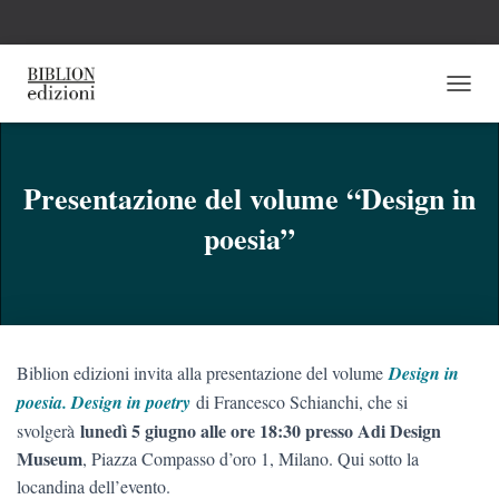
N
A
V
I
G
Presentazione del volume “Design in
A
poesia”
Z
I
O
N
E
T
O
Biblion edizioni invita alla presentazione del volume
Design in
G
G
poesia. Design in poetry
di Francesco Schianchi, che si
L
lunedì 5 giugno alle ore 18:30 presso Adi Design
svolgerà
E
Museum
, Piazza Compasso d’oro 1, Milano. Qui sotto la
locandina dell’evento.