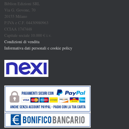
Biblion Edizioni SRL
Via G. Govone, 70
20155 Milano
P.IVA e C.F. 04430980963
CCIAA 1747448
Capitale sociale 10.000 € i.v.
Condizioni di vendita
Informativa dati personali e cookie policy