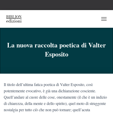
N
A
V
I
G
La nuova raccolta poetica di Valter
A
Esposito
Z
I
O
N
E
T
O
Il titolo dell’ultima fatica poetica di Valter Esposito, così
G
G
potentemente evocativo, è già una dichiarazione cosciente.
L
Quell’andare al cuore delle cose, onestamente (il che è un indizio
E
di chiarezza, della mente e dello spirito), quel moto di struggente
nostalgia per tutto ciò che non può tornare; quell’acuta