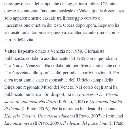
consapevolezza del tempo che ci sfugge, inesorabile. C’è tutto
questo a connotare l’andante musicale di Valter, quella dissonanza
solo apparentemente casuale tra il fraseggio corsivo e
l’accentazione emotiva dei testi. Opera dopo opera, Esposito ha
acquisito un’autonomia espressiva, caratterizzando i versi con le
parole della vita.
Valter Esposito
è nato a Venezia nel 1959. Giornalista
pubblicista, collabora assiduamente dal 1985 con il quotidiano
“La Nuova Venezia”. Ha collaborato per diversi anni anche con
“La Gazzetta dello sport” e altri periodici sportivi nazionali. Per
circa trent’anni è stato responsabile dell’Ufficio stampa della
Direzione regionale Musei del Veneto. Nel corso degli anni ha
pubblicato numerosi libri di sport, tra cui
Francesco De Piccoli:
storia di una medaglia d’oro
(Il Prato, 2004) e
La marcia infinita
di Ileana
(Il Prato, 2006). Per la narrativa ha ideato il racconto
L’angelo Cassius. Una storia educata
(Il Prato, 2007) e i romanzi
La notizia nera
(Il Prato, 2009),
Il silenzio del pesce luna
(Il Prato,