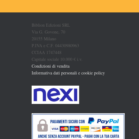
Biblion Edizioni SRL
Via G. Govone, 70
20155 Milano
P.IVA e C.F. 04430980963
CCIAA 1747448
Capitale sociale 10.000 € i.v.
Condizioni di vendita
Informativa dati personali e cookie policy