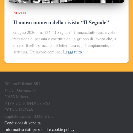
NOVITÀ
Il nuovo numero della rivista “Il Segnale”
Giugno 2026 – n. 134 “Il Segnale” è innanzitutto una rivista
redazionale: pensata e costruita da un gruppo di lavoro che, a
diversi livelli, si occupa di letteratura e, più ampiamente, di
scrittura. Un lavoro comune,
Leggi tutto
Biblion Edizioni SRL
Via G. Govone, 70
20155 Milano
P.IVA e C.F. 04430980963
CCIAA 1747448
Capitale sociale 10.000 € i.v.
Condizioni di vendita
Informativa dati personali e cookie policy