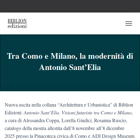
N
A
V
I
G
Tra Como e Milano, la modernità di
A
Antonio Sant’Elia
Z
I
O
N
E
T
O
Nuova uscita nella collana “Architettura e Urbanistica” di Biblion
G
G
Edizioni:
Antonio Sant’Elia. Visioni futuriste tra Como e Milano
,
L
a cura di Alessandra Coppa, Lorella Giudici, Rosanna Ruscio,
E
catalogo della mostra allestita dall’8 novembre all’8 dicembre
2025 presso la Pinacoteca civica di Como e ADI Design Museum