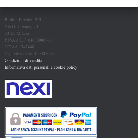
Biblion Edizioni SRL
Via G. Govone, 70
20155 Milano
P.IVA e C.F. 04430980963
CCIAA 1747448
Capitale sociale 10.000 € i.v.
Condizioni di vendita
Informativa dati personali e cookie policy