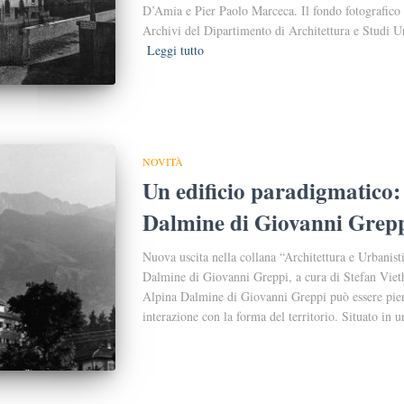
D’Amia e Pier Paolo Marceca. Il fondo fotografico
Archivi del Dipartimento di Architettura e Studi U
Leggi tutto
NOVITÀ
Un edificio paradigmatico:
Dalmine di Giovanni Grep
Nuova uscita nella collana “Architettura e Urbanis
Dalmine di Giovanni Greppi, a cura di Stefan Vieth
Alpina Dalmine di Giovanni Greppi può essere piena
interazione con la forma del territorio. Situato in 