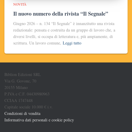
NOVITÀ
Il nuovo numero della rivista “Il Segnale”
Giugno 2026 – n. 134 “Il Segnale” è innanzitutto una rivista
redazionale: pensata e costruita da un gruppo di lavoro che, a
diversi livelli, si occupa di letteratura e, più ampiamente, di
scrittura. Un lavoro comune,
Leggi tutto
Biblion Edizioni SRL
Via G. Govone, 70
20155 Milano
P.IVA e C.F. 04430980963
CCIAA 1747448
Capitale sociale 10.000 € i.v.
Condizioni di vendita
Informativa dati personali e cookie policy