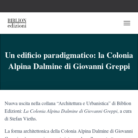
N
A
V
I
G
Un edificio paradigmatico: la Colonia
A
Alpina Dalmine di Giovanni Greppi
Z
I
O
N
E
T
O
Nuova uscita nella collana “Architettura e Urbanistica” di Biblion
G
G
Edizioni:
La Colonia Alpina Dalmine di Giovanni Greppi
, a cura
L
di Stefan Vieths.
E
La forma architettonica della Colonia Alpina Dalmine di Giovanni