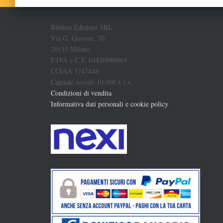
Biblion Edizioni SRL
Via G. Govone, 70
20155 Milano
P.IVA e C.F. 04430980963
CCIAA 1747448
Capitale sociale 10.000 € i.v.
Condizioni di vendita
Informativa dati personali e cookie policy