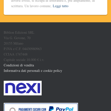
diversi livelli, si occupa di letteratura e, più ampiamente, di
scrittura. Un lavoro comune,
Leggi tutto
Biblion Edizioni SRL
Via G. Govone, 70
20155 Milano
P.IVA e C.F. 04430980963
CCIAA 1747448
Capitale sociale 10.000 € i.v.
Condizioni di vendita
Informativa dati personali e cookie policy