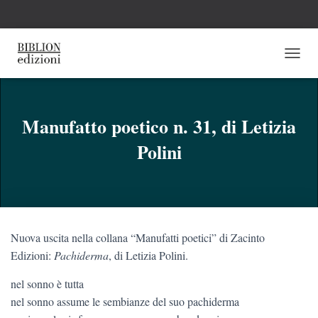
N
A
V
I
G
Manufatto poetico n. 31, di Letizia
A
Polini
Z
I
O
N
E
T
O
Nuova uscita nella collana “Manufatti poetici” di Zacinto
G
G
Edizioni:
Pachiderma
, di Letizia Polini.
L
E
nel sonno è tutta
nel sonno assume le sembianze del suo pachiderma