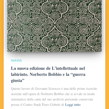
NOVITÀ
La nuova edizione de L’intellettuale nel
labirinto. Norberto Bobbio e la “guerra
giusta”
Questo lavoro di Giovanni Scirocco è una delle prime ricerche
storiche sull’opera di Norberto Bobbio che si avvale in modo
sistematico delle carte del suo archivio personale conservate
presso il Centro Studi Piero Gobetti di
Leggi tutto