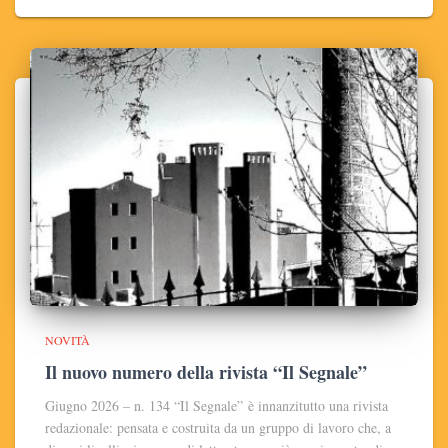
NOVITÀ
Il nuovo numero della rivista “Il Segnale”
Giugno 2026 – n. 134 “Il Segnale” è innanzitutto una rivista
redazionale: pensata e costruita da un gruppo di lavoro che, a