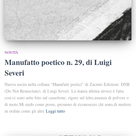
NOVITÀ
Manufatto poetico n. 29, di Luigi
Severi
Nuova uscita nella collana “Manufatti poetici” di Zacinto Edizioni: DNR
(Do Not Resuscitate), di Luigi Severi. La stanza ultima invece è fatta
così:ci sono sette foto sul cassettone, rigore sul letto,assenza di polvere o
di moto.Mi siedo come posso, presumo di riconoscere chi sono,di mettere
in ordine come gli altri
Leggi tutto