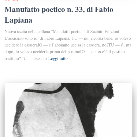
Manufatto poetico n. 33, di Fabio
Lapiana
Nuova uscita nella collana “Manufatti poetici” di Zacinto Edizioni:
L’assassino sono io, di Fabio Lapiana. TU — no, ricorda bene, io volevo
uccidere la cassieraIO — e l’abbiamo uccisa la cassiera, no?TU — sì, ma
dopo, io volevo ucciderla prima del postinoIO — e non c’è il postino-
sostituto?TU — nessuno
Leggi tutto