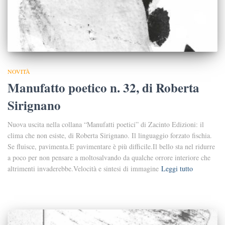
NOVITÀ
Manufatto poetico n. 32, di Roberta
Sirignano
Nuova uscita nella collana “Manufatti poetici” di Zacinto Edizioni: il
clima che non esiste, di Roberta Sirignano. Il linguaggio forzato fischia.
Se fluisce, pavimenta.E pavimentare è più difficile.Il bello sta nel ridurre
a poco per non pensare a moltosalvando da qualche orrore interiore che
altrimenti invaderebbe.Velocità e sintesi di immagine
Leggi tutto