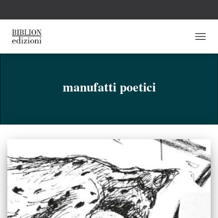
NAVI
TOGG
manufatti poetici