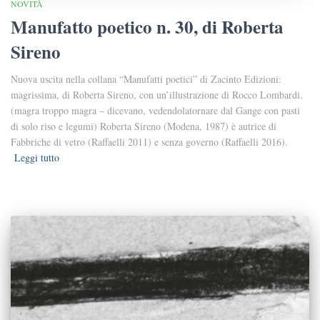
NOVITÀ
Manufatto poetico n. 30, di Roberta
Sireno
Nuova uscita nella collana “Manufatti poetici” di Zacinto Edizioni:
magrissima, di Roberta Sireno, con un’illustrazione di Rocco Lombardi.
(magra troppo magra – dicevano, vedendolatornare dal Gange con pasti
di solo riso e legumi) Roberta Sireno (Modena, 1987) è autrice di
Fabbriche di vetro (Raffaelli 2011) e senza governo (Raffaelli 2016).
Leggi tutto