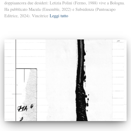
doppiaancora due desideri: Letizia Polini (Fermo, 1988) vive a Bologna.
Ha pubblicato Macula (Ensemble, 2022) e Subsidenza (Puntoacapo
Editrice, 2024). Vincitrice
Leggi tutto