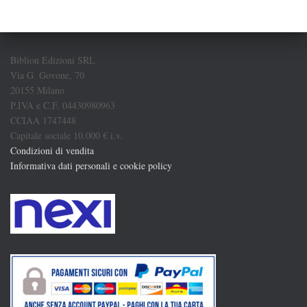
Biblion Edizioni SRL
Via G. Govone, 70
20155 Milano
P.IVA e C.F. 04430980963
CCIAA 1747448
Capitale sociale 10.000 € i.v.
Condizioni di vendita
Informativa dati personali e cookie policy