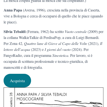
La mosca cospira guarda la mosca che sta cospirando.)
Anna Papa
(Aversa, 1996), cresciuta nella provincia di Caserta,
vive a Bologna e cerca di occuparsi di quello che le piace (quando
le piace).
Silvia Tebaldi
(Ferrara, 1962) ha scritto
Vuoto centrale
(2009) per
la collana WalkieTalkie di PerdisaPop, a cura di Luigi Bernardi.
Per Zona 42,
Quattro lune di Giove
al Capo
delle Volte
(2021),
Il
lettore dell’acqua
(2023) e
I giorni del vuoto
(2024). Per
FangoRadio, cura il programma
Sinestetica
. Per lavoro, si è
occupata di scrittura professionale e tecnico-giuridica, di
manoscritti e di fotografia.
Acquista