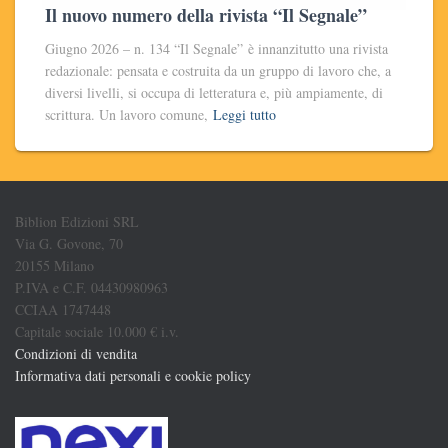
Il nuovo numero della rivista “Il Segnale”
Giugno 2026 – n. 134 “Il Segnale” è innanzitutto una rivista
redazionale: pensata e costruita da un gruppo di lavoro che, a
diversi livelli, si occupa di letteratura e, più ampiamente, di
scrittura. Un lavoro comune,
Leggi tutto
Biblion Edizioni SRL
Via G. Govone, 70
20155 Milano
P.IVA e C.F. 04430980963
CCIAA 1747448
Capitale sociale 10.000 € i.v.
Condizioni di vendita
Informativa dati personali e cookie policy