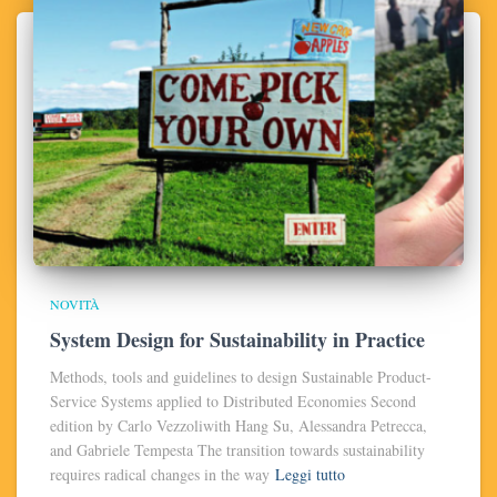
NOVITÀ
System Design for Sustainability in Practice
Methods, tools and guidelines to design Sustainable Product-
Service Systems applied to Distributed Economies Second
edition by Carlo Vezzoliwith Hang Su, Alessandra Petrecca,
and Gabriele Tempesta The transition towards sustainability
requires radical changes in the way
Leggi tutto