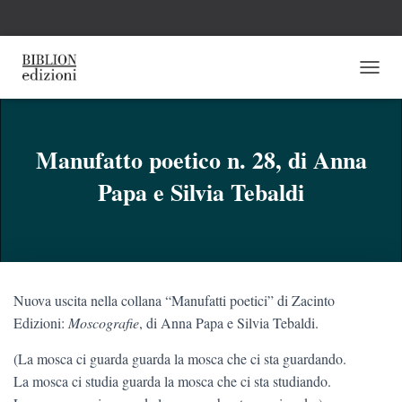
N
A
V
I
G
Manufatto poetico n. 28, di Anna
A
Papa e Silvia Tebaldi
Z
I
O
N
E
T
O
Nuova uscita nella collana “Manufatti poetici” di Zacinto
G
G
Edizioni:
Moscografie
, di Anna Papa e Silvia Tebaldi.
L
E
(La mosca ci guarda guarda la mosca che ci sta guardando.
La mosca ci studia guarda la mosca che ci sta studiando.