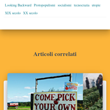
Looking Backward
Protopopulismi
socialismi
tecnocrazia
utopie
XIX secolo
XX secolo
Articoli correlati