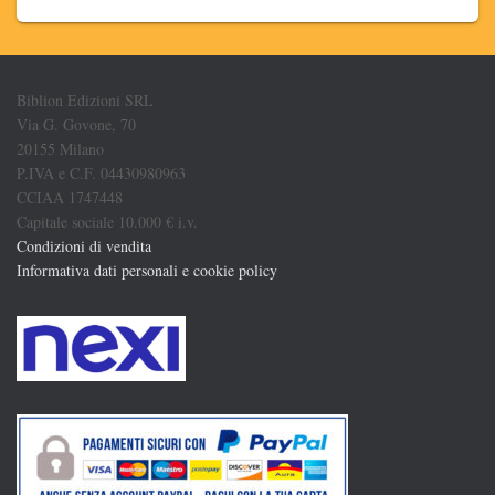
Biblion Edizioni SRL
Via G. Govone, 70
20155 Milano
P.IVA e C.F. 04430980963
CCIAA 1747448
Capitale sociale 10.000 € i.v.
Condizioni di vendita
Informativa dati personali e cookie policy