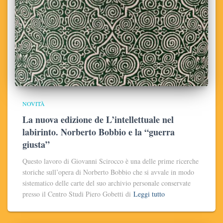
NOVITÀ
La nuova edizione de L’intellettuale nel
labirinto. Norberto Bobbio e la “guerra
giusta”
Questo lavoro di Giovanni Scirocco è una delle prime ricerche
storiche sull’opera di Norberto Bobbio che si avvale in modo
sistematico delle carte del suo archivio personale conservate
presso il Centro Studi Piero Gobetti di
Leggi tutto