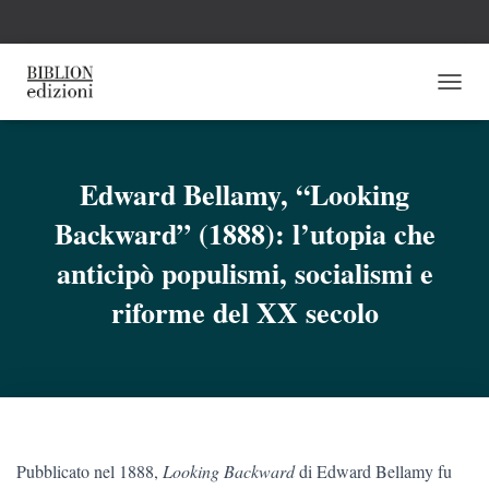
N
A
V
I
G
Edward Bellamy, “Looking
A
Backward” (1888): l’utopia che
Z
I
anticipò populismi, socialismi e
O
N
riforme del XX secolo
E
T
O
G
G
L
E
Pubblicato nel 1888,
Looking Backward
di Edward Bellamy fu