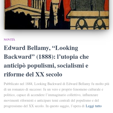
NOVITÀ
Edward Bellamy, “Looking
Backward” (1888): l’utopia che
anticipò populismi, socialismi e
riforme del XX secolo
Pubblicato nel 1888, Looking Backward di Edward Bellamy fu molto più
di un romanzo di successo: fu un vero e proprio fenomeno culturale e
politico, capace di accendere l’immaginario collettivo, influenzare
movimenti riformisti e anticipare temi centrali del populismo e del
progressismo del XX secolo. In questo saggio, l’opera di
Leggi tutto