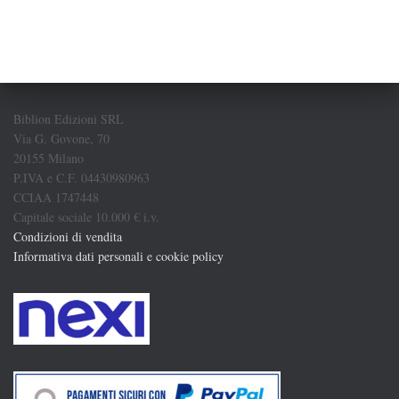
Biblion Edizioni SRL
Via G. Govone, 70
20155 Milano
P.IVA e C.F. 04430980963
CCIAA 1747448
Capitale sociale 10.000 € i.v.
Condizioni di vendita
Informativa dati personali e cookie policy