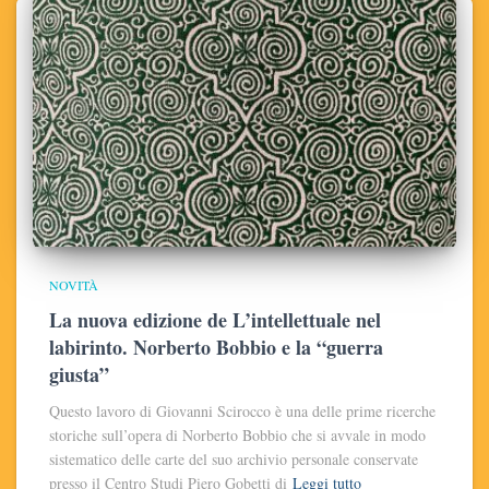
NOVITÀ
La nuova edizione de L’intellettuale nel
labirinto. Norberto Bobbio e la “guerra
giusta”
Questo lavoro di Giovanni Scirocco è una delle prime ricerche
storiche sull’opera di Norberto Bobbio che si avvale in modo
sistematico delle carte del suo archivio personale conservate
presso il Centro Studi Piero Gobetti di
Leggi tutto