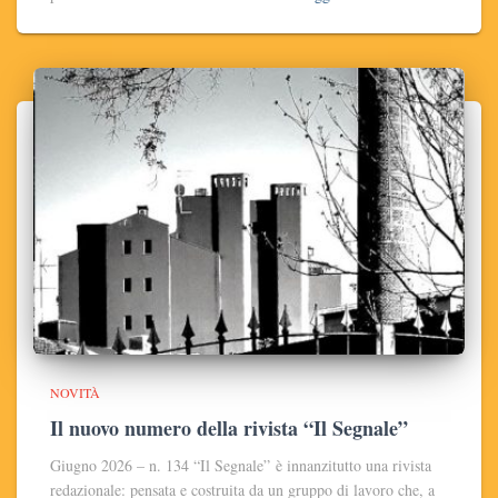
NOVITÀ
Il nuovo numero della rivista “Il Segnale”
Giugno 2026 – n. 134 “Il Segnale” è innanzitutto una rivista
redazionale: pensata e costruita da un gruppo di lavoro che, a