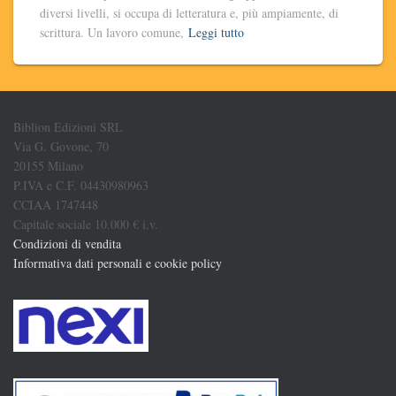
diversi livelli, si occupa di letteratura e, più ampiamente, di
scrittura. Un lavoro comune,
Leggi tutto
Biblion Edizioni SRL
Via G. Govone, 70
20155 Milano
P.IVA e C.F. 04430980963
CCIAA 1747448
Capitale sociale 10.000 € i.v.
Condizioni di vendita
Informativa dati personali e cookie policy