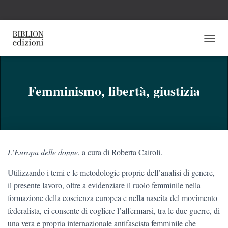
N
A
V
I
G
Femminismo, libertà, giustizia
A
Z
I
O
N
E
L’Europa delle donne
, a cura di Roberta Cairoli.
T
O
Utilizzando i temi e le metodologie proprie dell’analisi di genere,
G
G
il presente lavoro, oltre a evidenziare il ruolo femminile nella
L
formazione della coscienza europea e nella nascita del movimento
E
federalista, ci consente di cogliere l’affermarsi, tra le due guerre, di
una vera e propria internazionale antifascista femminile che