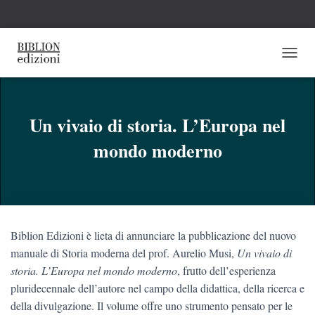
N
A
V
I
G
Un vivaio di storia. L’Europa nel
A
mondo moderno
Z
I
O
N
E
T
O
Biblion Edizioni è lieta di annunciare la pubblicazione del nuovo
G
G
manuale di Storia moderna del prof. Aurelio Musi,
Un vivaio di
L
storia. L’Europa nel mondo moderno
, frutto dell’esperienza
E
pluridecennale dell’autore nel campo della didattica, della ricerca e
della divulgazione. Il volume offre uno strumento pensato per le