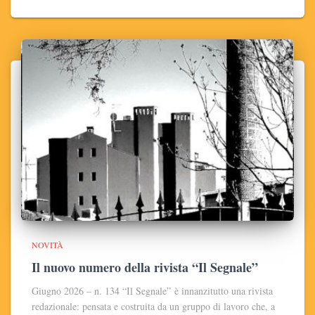
NOVITÀ
Il nuovo numero della rivista “Il Segnale”
Giugno 2026 – n. 134 “Il Segnale” è innanzitutto una rivista
redazionale: pensata e costruita da un gruppo di lavoro che, a