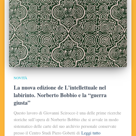
NOVITÀ
La nuova edizione de L’intellettuale nel
labirinto. Norberto Bobbio e la “guerra
giusta”
Questo lavoro di Giovanni Scirocco è una delle prime ricerche
storiche sull’opera di Norberto Bobbio che si avvale in modo
sistematico delle carte del suo archivio personale conservate
presso il Centro Studi Piero Gobetti di
Leggi tutto