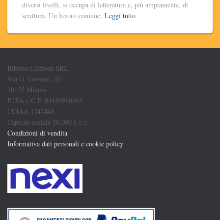
diversi livelli, si occupa di letteratura e, più ampiamente, di
scrittura. Un lavoro comune,
Leggi tutto
Biblion Edizioni SRL
Via G. Govone, 70
20155 Milano
P.IVA e C.F. 04430980963
CCIAA 1747448
Capitale sociale 10.000 € i.v.
Condizioni di vendita
Informativa dati personali e cookie policy