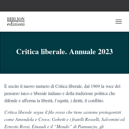
N
A
V
I
G
Critica liberale. Annuale 2023
A
Z
I
O
N
E
È uscito il nuovo numero di Critica liberale, dal 1969 la voce del
T
O
pensiero laico e liberale italiano e della tradizione politica che
G
difende e afferma la libertà, l’equità, i diritti, il conflitto.
G
L
Critica liberale segue il filo rosso che tiene assieme protagonisti
E
come Amendola e Croce, Gobetti e i fratelli Rosselli, Salvemini ed
Ernesto Rossi, Einaudi e il “Mondo” di Pannunzio, gli