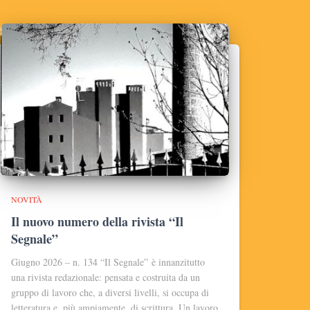
NOVITÀ
Il nuovo numero della rivista “Il
Segnale”
Giugno 2026 – n. 134 “Il Segnale” è innanzitutto
una rivista redazionale: pensata e costruita da un
gruppo di lavoro che, a diversi livelli, si occupa di
letteratura e, più ampiamente, di scrittura. Un lavoro