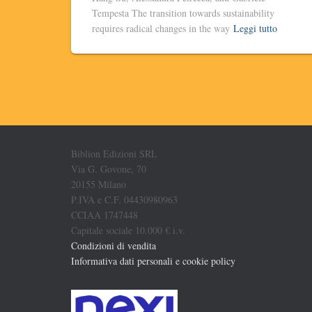
Tempesta The transition towards sustainability
requires radical changes in the way
Leggi tutto
Biblion Edizioni SRL
Via G. Govone, 70
20155 Milano
P.IVA e C.F. 04430980963
CCIAA 1747448
Capitale sociale 10.000 € i.v.
Condizioni di vendita
Informativa dati personali e cookie policy