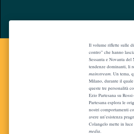
Il volume riflette sulle
contro” che hanno lasciat
Sessanta e Novanta del 
tendenze dominanti, li r
mainstream.
Un tema, qu
Milano, durante il quale 
queste tre personalità co
Ezio Partesana su Rossi-L
Partesana esplora le ori
nostri comportamenti co
avere un’esistenza pragm
Colangelo mette in luce l’
media
.