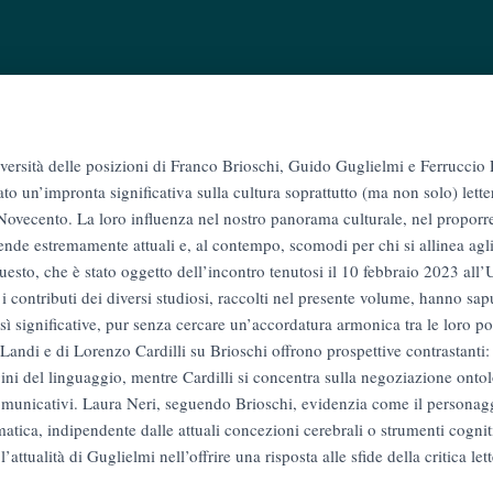
 diversità delle posizioni di Franco Brioschi, Guido Guglielmi e Ferruccio 
o un’impronta significativa sulla cultura soprattutto (ma non solo) lettera
Novecento. La loro influenza nel nostro panorama culturale, nel proporre
ende estremamente attuali e, al contempo, scomodi per chi si allinea agl
esto, che è stato oggetto dell’incontro tenutosi il 10 febbraio 2023 all’U
i contributi dei diversi studiosi, raccolti nel presente volume, hanno sapu
sì significative, pur senza cercare un’accordatura armonica tra le loro pos
andi e di Lorenzo Cardilli su Brioschi offrono prospettive contrastanti: l
gini del linguaggio, mentre Cardilli si concentra sulla negoziazione onto
municativi. Laura Neri, seguendo Brioschi, evidenzia come il personagg
atica, indipendente dalle attuali concezioni cerebrali o strumenti cognit
attualità di Guglielmi nell’offrire una risposta alle sfide della critica let