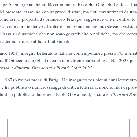
, però, emerge anche un filo comune tra Brioschi, Guglielmi e Rossi-Lan
del presente, ciascuno con approcci distinti, ma tutti caratterizzati da un
 conclusiva, proposta da Francesco Terzago, suggerisce che il confronto tr
visto come un tentativo di abitare temporaneamente uno stesso ecosistem
si basa su dinamiche che non sono gerarchiche o politiche, ma che cer
accademiche e scientifiche tradizionali.
no, 1958) insegna Letteratura italiana contemporanea presso l’Univers
 dall’Ottocento a oggi; si occupa di metrica e narratologia. Nel 2023 per 
rosa e dintorni. Otto scritti militanti, 2009-2021
.
 1967) vive nei pressi di Parigi. Ha insegnato per alcuni anni letteratura
II e ha pubblicato numerosi saggi di critica letteraria, nonché libri di pro
izioni ha pubblicato, insieme a Paolo Giovannetti, la curatela
Teoria&Poe