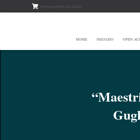
Nessun prodotto nel carrello.
HOME
NEGOZIO
OPEN AC
“Maestri
Gugl