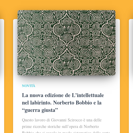
NOVITÀ
La nuova edizione de L’intellettuale
nel labirinto. Norberto Bobbio e la
“guerra giusta”
Questo lavoro di Giovanni Scirocco è una delle
prime ricerche storiche sull’opera di Norberto
Bobbio che si avvale in modo sistematico delle carte