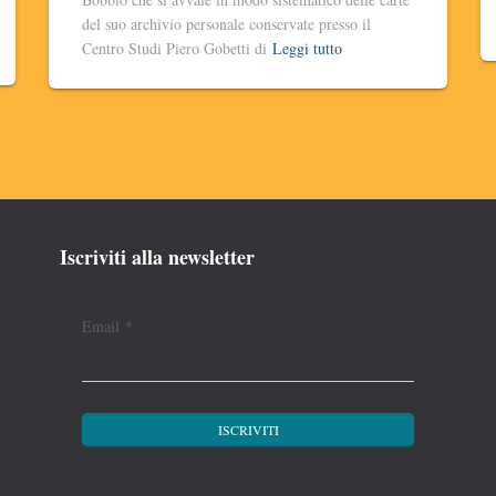
del suo archivio personale conservate presso il
Centro Studi Piero Gobetti di
Leggi tutto
Iscriviti alla newsletter
Email
*