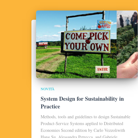
NOVITÀ
System Design for Sustainability in
Practice
Methods, tools and guidelines to design Sustainable
Product-Service Systems applied to Distributed
Economies Second edition by Carlo Vezzoliwith
Hang Su, Alessandra Petrecca, and Gabriele