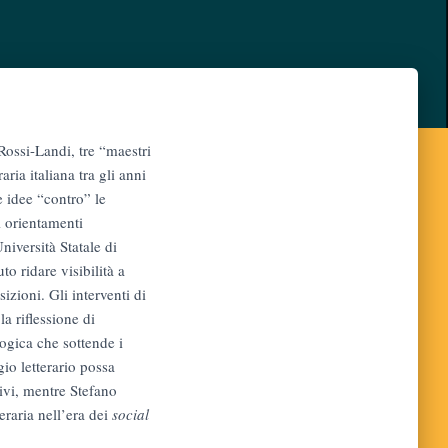
Rossi-Landi, tre “maestri
ria italiana tra gli anni
 idee “contro” le
i orientamenti
niversità Statale di
to ridare visibilità a
izioni. Gli interventi di
a riflessione di
logica che sottende i
io letterario possa
ivi, mentre Stefano
teraria nell’era dei
social