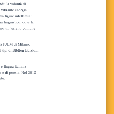
di: la volontà di
a vibrante energia
a figure intellettuali
a linguistico, dove la
cano un terreno comune
ità IULM di Milano.
i tipi di Biblion Edizioni
 e lingua italiana
se e di poesia. Nel 2018
sia
.