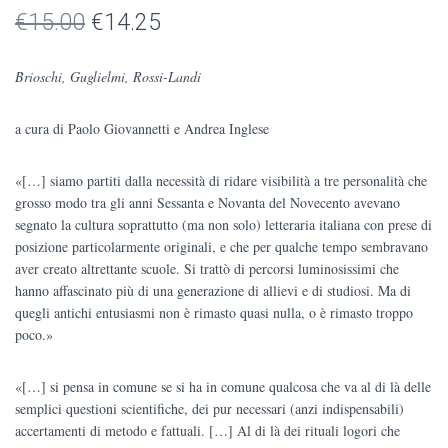
Il
Il
€
15.00
€
14.25
prezzo
prezzo
Brioschi, Guglielmi, Rossi-Landi
originale
attuale
a cura di Paolo Giovannetti e Andrea Inglese
era:
è:
€15.00.
€14.25.
«[…] siamo partiti dalla necessità di ridare visibilità a tre personalità che
grosso modo tra gli anni Sessanta e Novanta del Novecento avevano
segnato la cultura soprattutto (ma non solo) letteraria italiana con prese di
posizione particolarmente originali, e che per qualche tempo sembravano
aver creato altrettante scuole. Si trattò di percorsi luminosissimi che
hanno affascinato più di una generazione di allievi e di studiosi. Ma di
quegli antichi entusiasmi non è rimasto quasi nulla, o è rimasto troppo
poco.»
«[…] si pensa in comune se si ha in comune qualcosa che va al di là delle
semplici questioni scientifiche, dei pur necessari (anzi indispensabili)
accertamenti di metodo e fattuali. […] Al di là dei rituali logori che