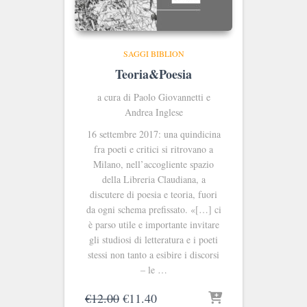
SAGGI BIBLION
Teoria&Poesia
a cura di Paolo Giovannetti e
Andrea Inglese
16 settembre 2017: una quindicina
fra poeti e critici si ritrovano a
Milano, nell’accogliente spazio
della Libreria Claudiana, a
discutere di poesia e teoria, fuori
da ogni schema prefissato. «[…] ci
è parso utile e importante invitare
gli studiosi di letteratura e i poeti
stessi non tanto a esibire i discorsi
– le …
Il
Il
€
12.00
€
11.40