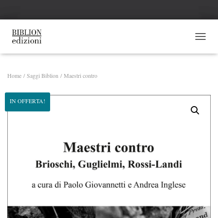
NAVI
Home
/
Saggi Biblion
/ Maestri contro
IN OFFERTA!