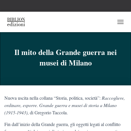
N
A
V
I
G
Il mito della Grande guerra nei
A
musei di Milano
Z
I
O
N
E
T
O
Nuova uscita nella collana “Storia, politica, società”:
Raccogliere,
G
G
ordinare, esporre. Grande guerra e musei di storia a Milano
L
(1915-1943)
, di Gregorio Taccola.
E
Fin dall’inizio della Grande guerra, gli oggetti legati al conflitto