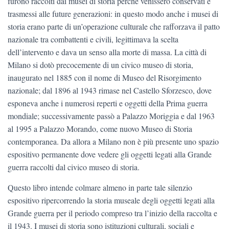
furono raccolti dai musei di storia perché venissero conservati e
trasmessi alle future generazioni: in questo modo anche i musei di
storia erano parte di un’operazione culturale che rafforzava il patto
nazionale tra combattenti e civili, legittimava la scelta
dell’intervento e dava un senso alla morte di massa. La città di
Milano si dotò precocemente di un civico museo di storia,
inaugurato nel 1885 con il nome di Museo del Risorgimento
nazionale; dal 1896 al 1943 rimase nel Castello Sforzesco, dove
esponeva anche i numerosi reperti e oggetti della Prima guerra
mondiale; successivamente passò a Palazzo Moriggia e dal 1963
al 1995 a Palazzo Morando, come nuovo Museo di Storia
contemporanea. Da allora a Milano non è più presente uno spazio
espositivo permanente dove vedere gli oggetti legati alla Grande
guerra raccolti dal civico museo di storia.
Questo libro intende colmare almeno in parte tale silenzio
espositivo ripercorrendo la storia museale degli oggetti legati alla
Grande guerra per il periodo compreso tra l’inizio della raccolta e
il 1943. I musei di storia sono istituzioni culturali, sociali e