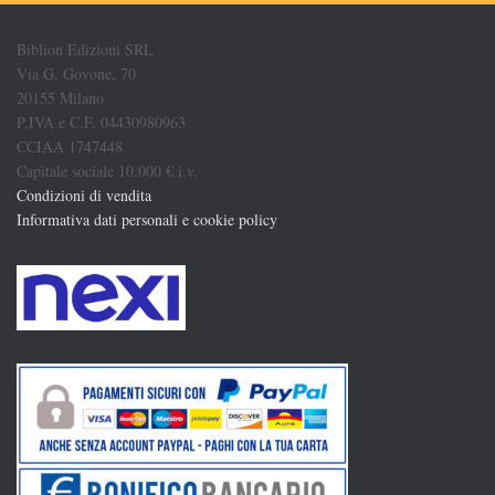
Biblion Edizioni SRL
Via G. Govone, 70
20155 Milano
P.IVA e C.F. 04430980963
CCIAA 1747448
Capitale sociale 10.000 € i.v.
Condizioni di vendita
Informativa dati personali e cookie policy