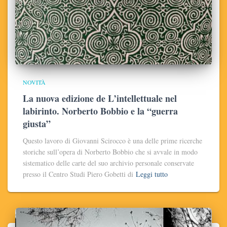
NOVITÀ
La nuova edizione de L’intellettuale nel
labirinto. Norberto Bobbio e la “guerra
giusta”
Questo lavoro di Giovanni Scirocco è una delle prime ricerche
storiche sull’opera di Norberto Bobbio che si avvale in modo
sistematico delle carte del suo archivio personale conservate
presso il Centro Studi Piero Gobetti di
Leggi tutto