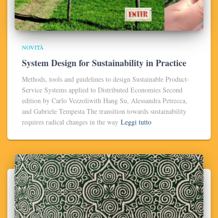
NOVITÀ
System Design for Sustainability in Practice
Methods, tools and guidelines to design Sustainable Product-
Service Systems applied to Distributed Economies Second
edition by Carlo Vezzoliwith Hang Su, Alessandra Petrecca,
and Gabriele Tempesta The transition towards sustainability
requires radical changes in the way
Leggi tutto