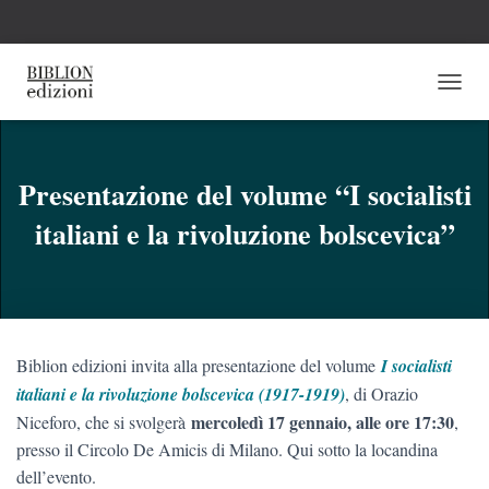
N
A
V
I
G
Presentazione del volume “I socialisti
A
italiani e la rivoluzione bolscevica”
Z
I
O
N
E
T
O
Biblion edizioni invita alla presentazione del volume
I socialisti
G
G
italiani e la rivoluzione bolscevica (1917-1919)
, di Orazio
L
mercoledì 17 gennaio, alle ore 17:30
Niceforo, che si svolgerà
,
E
presso il Circolo De Amicis di Milano. Qui sotto la locandina
dell’evento.