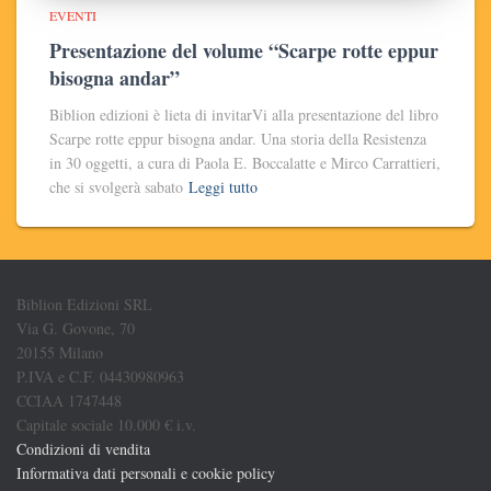
EVENTI
Presentazione del volume “Scarpe rotte eppur
bisogna andar”
Biblion edizioni è lieta di invitarVi alla presentazione del libro
Scarpe rotte eppur bisogna andar. Una storia della Resistenza
in 30 oggetti, a cura di Paola E. Boccalatte e Mirco Carrattieri,
che si svolgerà sabato
Leggi tutto
Biblion Edizioni SRL
Via G. Govone, 70
20155 Milano
P.IVA e C.F. 04430980963
CCIAA 1747448
Capitale sociale 10.000 € i.v.
Condizioni di vendita
Informativa dati personali e cookie policy