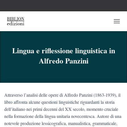
N
A
V
I
G
Lingua e riflessione linguistica in
A
Alfredo Panzini
Z
I
O
N
E
T
O
Attraverso l’analisi delle opere di Alfredo Panzini (1863-1939), il
G
G
libro affronta alcune questioni linguistiche riguardanti la storia
L
dell’italiano nei primi decenni del XX secolo, momento cruciale
E
nella formazione della lingua unitaria novecentesca. Autore di una
notevole produzione lessicografica, manualistica, grammaticale,