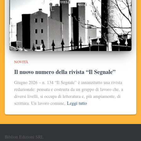
NOVITÀ
Il nuovo numero della rivista “Il Segnale”
Giugno 2026 – n. 134 “Il Segnale” è innanzitutto una rivista
redazionale: pensata e costruita da un gruppo di lavoro che, a
diversi livelli, si occupa di letteratura e, più ampiamente, di
scrittura. Un lavoro comune,
Leggi tutto
Biblion Edizioni SRL