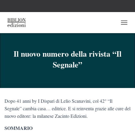
N
A
V
I
G
Il nuovo numero della rivista “Il
A
Segnale”
Z
I
O
N
E
T
O
Dopo 41 anni by I Dispari di Lelio Scanavini, col 42° “Il
G
G
Segnale” cambia casa… editrice. E si reinventa grazie alle cure del
L
nuovo editore: la milanese Zacinto Edizioni.
E
SOMMARIO