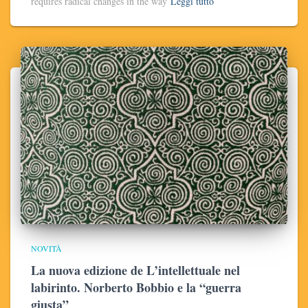
requires radical changes in the way
Leggi tutto
NOVITÀ
La nuova edizione de L’intellettuale nel
labirinto. Norberto Bobbio e la “guerra
giusta”