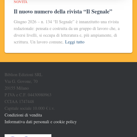
NOVITÀ
Il nuovo numero della rivista “Il Segnale”
Giugno 2026 – n. 134 “Il Segnale” è innanzitutto una rivista
redazionale: pensata e costruita da un gruppo di lavoro che, a
diversi livelli, si occupa di letteratura e, più ampiamente, di
scrittura. Un lavoro comune,
Leggi tutto
Biblion Edizioni SRL
Via G. Govone, 70
20155 Milano
P.IVA e C.F. 04430980963
CCIAA 1747448
Capitale sociale 10.000 € i.v.
Condizioni di vendita
Informativa dati personali e cookie policy