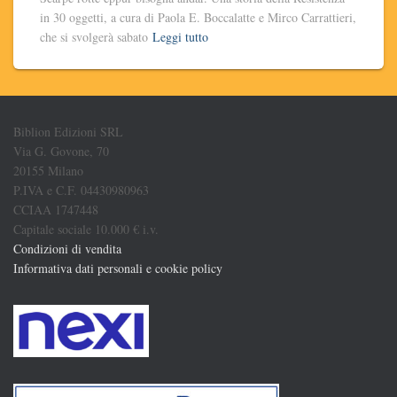
in 30 oggetti, a cura di Paola E. Boccalatte e Mirco Carrattieri,
che si svolgerà sabato
Leggi tutto
Biblion Edizioni SRL
Via G. Govone, 70
20155 Milano
P.IVA e C.F. 04430980963
CCIAA 1747448
Capitale sociale 10.000 € i.v.
Condizioni di vendita
Informativa dati personali e cookie policy