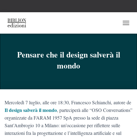
N
A
V
I
G
Pensare che il design salverà il
A
mondo
Z
I
O
N
E
T
O
Mercoledì 7 luglio, alle ore 18:30, Francesco Schianchi, autore de
G
G
Il design salverà il mondo
, parteciperà alle “OSO Conversations”
L
organizzate da FARAM 1957 SpA presso la sede di piazza
E
Sant’Ambrogio 10 a Milano: un’occasione per riflettere sulle
interazioni fra la progettazione e l’intelligenza artificiale e sul