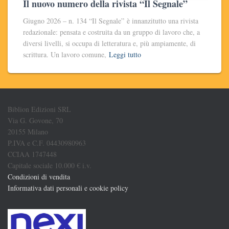
Il nuovo numero della rivista “Il Segnale”
Giugno 2026 – n. 134 “Il Segnale” è innanzitutto una rivista
redazionale: pensata e costruita da un gruppo di lavoro che, a
diversi livelli, si occupa di letteratura e, più ampiamente, di
scrittura. Un lavoro comune,
Leggi tutto
Biblion Edizioni SRL
Via G. Govone, 70
20155 Milano
P.IVA e C.F. 04430980963
CCIAA 1747448
Capitale sociale 10.000 € i.v.
Condizioni di vendita
Informativa dati personali e cookie policy