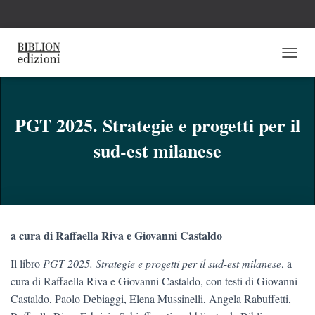
N
A
V
I
G
PGT 2025. Strategie e progetti per il
A
sud-est milanese
Z
I
O
N
E
T
O
a cura di Raffaella Riva e Giovanni Castaldo
G
G
Il libro
PGT 2025. Strategie e progetti per il sud-est milanese
, a
L
E
cura di Raffaella Riva e Giovanni Castaldo, con testi di Giovanni
Castaldo, Paolo Debiaggi, Elena Mussinelli, Angela Rabuffetti,