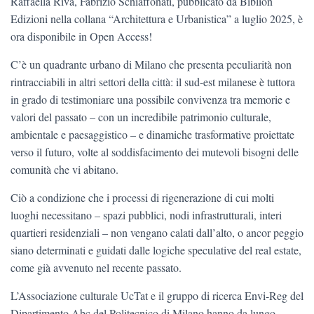
Raffaella Riva, Fabrizio Schiaffonati, pubblicato da Biblion
Edizioni nella collana “Architettura e Urbanistica” a luglio 2025, è
ora disponibile in Open Access!
C’è un quadrante urbano di Milano che presenta peculiarità non
rintracciabili in altri settori della città: il sud-est milanese è tuttora
in grado di testimoniare una possibile convivenza tra memorie e
valori del passato – con un incredibile patrimonio culturale,
ambientale e paesaggistico – e dinamiche trasformative proiettate
verso il futuro, volte al soddisfacimento dei mutevoli bisogni delle
comunità che vi abitano.
Ciò a condizione che i processi di rigenerazione di cui molti
luoghi necessitano – spazi pubblici, nodi infrastrutturali, interi
quartieri residenziali – non vengano calati dall’alto, o ancor peggio
siano determinati e guidati dalle logiche speculative del real estate,
come già avvenuto nel recente passato.
L’Associazione culturale UcTat e il gruppo di ricerca Envi-Reg del
Dipartimento Abc del Politecnico di Milano hanno da lungo