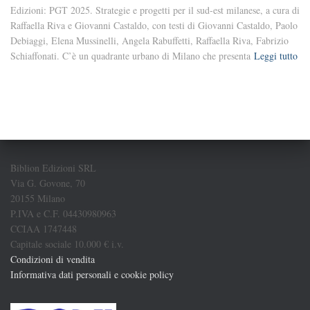
Edizioni: PGT 2025. Strategie e progetti per il sud-est milanese, a cura di
Raffaella Riva e Giovanni Castaldo, con testi di Giovanni Castaldo, Paolo
Debiaggi, Elena Mussinelli, Angela Rabuffetti, Raffaella Riva, Fabrizio
Schiaffonati. C’è un quadrante urbano di Milano che presenta
Leggi tutto
Biblion Edizioni SRL
Via G. Govone, 70
20155 Milano
P.IVA e C.F. 04430980963
CCIAA 1747448
Capitale sociale 10.000 € i.v.
Condizioni di vendita
Informativa dati personali e cookie policy