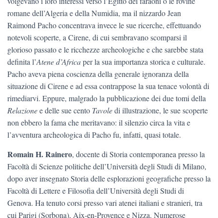
volgevano i loro interessi verso l’Egitto dei faraoni o le rovine
romane dell’Algeria e della Numidia, ma il nizzardo Jean
Raimond Pacho concentrava invece le sue ricerche, effettuando
notevoli scoperte, a Cirene, di cui sembravano scomparsi il
glorioso passato e le ricchezze archeologiche e che sarebbe stata
definita l’
Atene d’Africa
per la sua importanza storica e culturale.
Pacho aveva piena coscienza della generale ignoranza della
situazione di Cirene e ad essa contrappose la sua tenace volontà di
rimediarvi. Eppure, malgrado la pubblicazione dei due tomi della
Relazione
e delle sue cento
Tavole
di illustrazione, le sue scoperte
non ebbero la fama che meritavano: il silenzio circa la vita e
l’avventura archeologica di Pacho fu, infatti, quasi totale.
Romain H. Rainero
, docente di Storia contemporanea presso la
Facoltà di Scienze politiche dell’Università degli Studi di Milano,
dopo aver insegnato Storia delle esplorazioni geografiche presso la
Facoltà di Lettere e Filosofia dell’Università degli Studi di
Genova. Ha tenuto corsi presso vari atenei italiani e stranieri, tra
cui Parigi (Sorbona), Aix-en-Provence e Nizza. Numerose