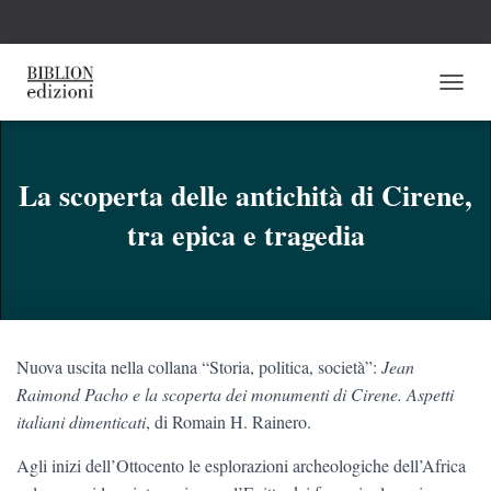
N
A
V
I
G
La scoperta delle antichità di Cirene,
A
tra epica e tragedia
Z
I
O
N
E
T
O
Nuova uscita nella collana “Storia, politica, società”:
Jean
G
G
Raimond Pacho e la scoperta dei monumenti di Cirene. Aspetti
L
italiani dimenticati
, di Romain H. Rainero.
E
Agli inizi dell’Ottocento le esplorazioni archeologiche dell’Africa