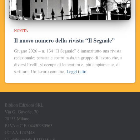
NOVITÀ
Il nuovo numero della rivista “Il Segnale”
Giugno 2026 – n. 134 “Il Segnale” è innanzitutto una rivista
redazionale: pensata e costruita da un gruppo di lavoro che, a
diversi livelli, si occupa di letteratura e, più ampiamente, di
scrittura. Un lavoro comune,
Leggi tutto
Biblion Edizioni SRL
Via G. Govone, 70
20155 Milano
P.IVA e C.F. 04430980963
CCIAA 1747448
Capitale sociale 10.000 € i.v.