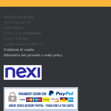
Biblion Edizioni SRL
Via G. Govone, 70
20155 Milano
P.IVA e C.F. 04430980963
CCIAA 1747448
Capitale sociale 10.000 € i.v.
Condizioni di vendita
Informativa dati personali e cookie policy