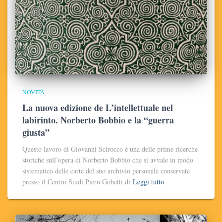
NOVITÀ
La nuova edizione de L’intellettuale nel
labirinto. Norberto Bobbio e la “guerra
giusta”
Questo lavoro di Giovanni Scirocco è una delle prime ricerche
storiche sull’opera di Norberto Bobbio che si avvale in modo
sistematico delle carte del suo archivio personale conservate
presso il Centro Studi Piero Gobetti di
Leggi tutto