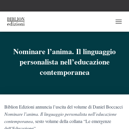
N
A
V
I
G
Nominare l’anima. Il linguaggio
A
personalista nell’educazione
Z
I
contemporanea
O
N
E
T
O
G
G
Biblion Edizioni annuncia l’uscita del volume di Daniel Boccacci
L
Nominare l’anima. Il linguaggio personalista nell’educazione
E
contemporanea
, sesto volume
della collana “Le emergenze
dell’Educazione”.