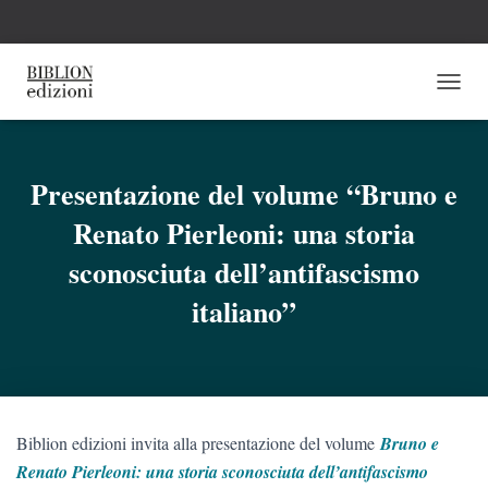
N
A
V
I
G
Presentazione del volume “Bruno e
A
Renato Pierleoni: una storia
Z
I
sconosciuta dell’antifascismo
O
N
italiano”
E
T
O
G
G
L
E
Biblion edizioni invita alla presentazione del volume
Bruno e
Renato Pierleoni: una storia sconosciuta dell’antifascismo