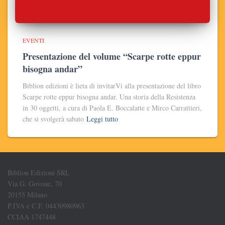
EVENTI
Presentazione del volume “Scarpe rotte eppur
bisogna andar”
Biblion edizioni è lieta di invitarVi alla presentazione del libro
Scarpe rotte eppur bisogna andar. Una storia della Resistenza
in 30 oggetti, a cura di Paola E. Boccalatte e Mirco Carrattieri,
che si svolgerà sabato
Leggi tutto
Biblion Edizioni SRL
Via G. Govone, 70
20155 Milano
P.IVA e C.F. 04430980963
CCIAA 1747448