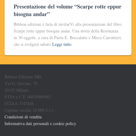
Presentazione del volume “Scarpe rotte eppur
bisogna andar”
Biblion edizioni è lieta di invitarVi alla presentazione del libro
Scarpe rotte eppur bisogna andar. Una storia della Resistenza
in 30 oggetti, a cura di Paola E. Boccalatte e Mirco Carrattieri,
che si svolgerà sabato
Leggi tutto
Biblion Edizioni SRL
Via G. Govone, 70
20155 Milano
P.IVA e C.F. 04430980963
CCIAA 1747448
Capitale sociale 10.000 € i.v.
Condizioni di vendita
Informativa dati personali e cookie policy