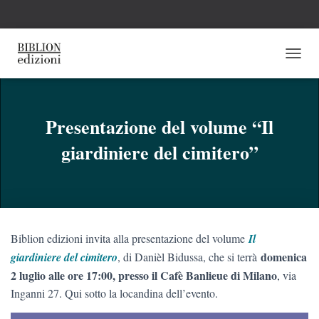
N
A
V
I
G
Presentazione del volume “Il
A
giardiniere del cimitero”
Z
I
O
N
E
T
O
Biblion edizioni invita alla presentazione del volume
Il
G
G
domenica
giardiniere del cimitero
, di Danièl Bidussa, che si terrà
L
2 luglio alle ore 17:00, presso il Cafè Banlieue di Milano
, via
E
Inganni 27. Qui sotto la locandina dell’evento.