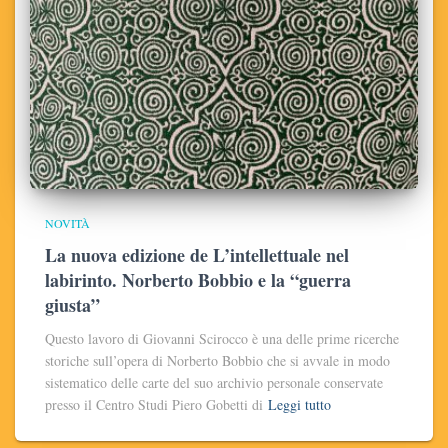
NOVITÀ
La nuova edizione de L’intellettuale nel
labirinto. Norberto Bobbio e la “guerra
giusta”
Questo lavoro di Giovanni Scirocco è una delle prime ricerche
storiche sull’opera di Norberto Bobbio che si avvale in modo
sistematico delle carte del suo archivio personale conservate
presso il Centro Studi Piero Gobetti di
Leggi tutto