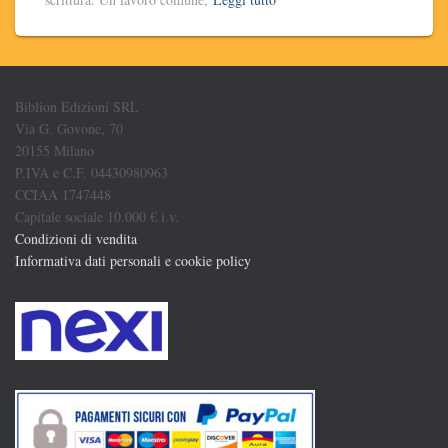
Biblion Edizioni SRL
Via G. Govone, 70
20155 Milano
P.IVA e C.F. 04430980963
CCIAA 1747448
Capitale sociale 10.000 € i.v.
Condizioni di vendita
Informativa dati personali e cookie policy