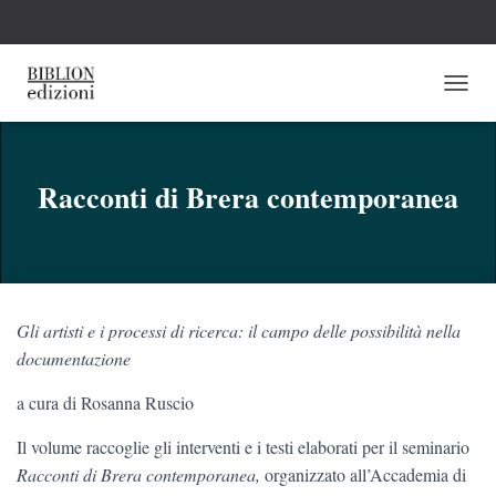
N
A
V
I
G
Racconti di Brera contemporanea
A
Z
I
O
N
E
Gli artisti e i processi di ricerca: il campo delle possibilità nella
T
O
documentazione
G
G
a cura di Rosanna Ruscio
L
E
Il volume raccoglie gli interventi e i testi elaborati per il seminario
Racconti di Brera contemporanea,
organizzato all’Accademia di