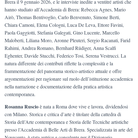
Brera il 9 gennaio 2026, e le interviste inedite a ventitré artisti che
hanno studiato all’Accademia di Brera: Rebecca Agnes, Mario
Airò, Thomas Bentivoglio, Carlo Benvenuto, Simone Berti,
Chiara Camoni, Elena Cologni, Luca De Leva, Ettore Favini,
Paola Gaggiotti, Stefania Galegati, Gino Lucente, Marcello
Maloberti, Liliana Moro, Aronne Pleuteri, Sergio Racanati, Farid
Rahimi, Andrea Romano, Bernhard Rüdiger, Anna Scalfi
Eghenter, Davide Stucchi, Federico Tosi, Serena Vestrucci. La
natura differente dei contributi riflette la complessità e la
frammentazione del panorama storico-artistico attuale e offre
argomentazioni per ragionare sul ruolo dell’istituzione accademica
nella narrazione e documentazione della pratica artistica
contemporanea.
Rosanna Ruscio
è nata a Roma dove vive e lavora, dividendosi
con Milano. Storica e critica d’arte è titolare della cattedra di
Storia dell’Arte contemporanea e Storia delle Tecniche artistiche
presso l’Accademia di Belle Arti di Brera. Specializzata in arte del
Novecento, è stata autrice e consulente per il Dizionario