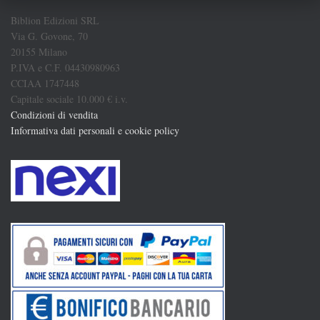
Biblion Edizioni SRL
Via G. Govone, 70
20155 Milano
P.IVA e C.F. 04430980963
CCIAA 1747448
Capitale sociale 10.000 € i.v.
Condizioni di vendita
Informativa dati personali e cookie policy