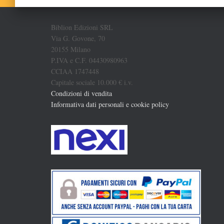
Biblion Edizioni SRL
Via G. Govone, 70
20155 Milano
P.IVA e C.F. 04430980963
CCIAA 1747448
Capitale sociale 10.000 € i.v.
Condizioni di vendita
Informativa dati personali e cookie policy