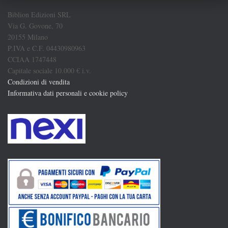
Biblion Edizioni SRL
Via G. Govone, 70
20155 Milano
P.IVA e C.F. 04430980963
CCIAA 1747448
Capitale sociale 10.000 € i.v.
Condizioni di vendita
Informativa dati personali e cookie policy