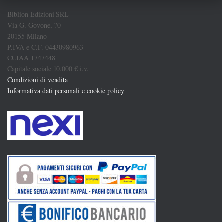
Biblion Edizioni SRL
Via G. Govone, 70
20155 Milano
P.IVA e C.F. 04430980963
CCIAA 1747448
Capitale sociale 10.000 € i.v.
Condizioni di vendita
Informativa dati personali e cookie policy