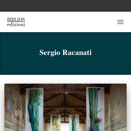
NAVI
TOGG
Sergio Racanati