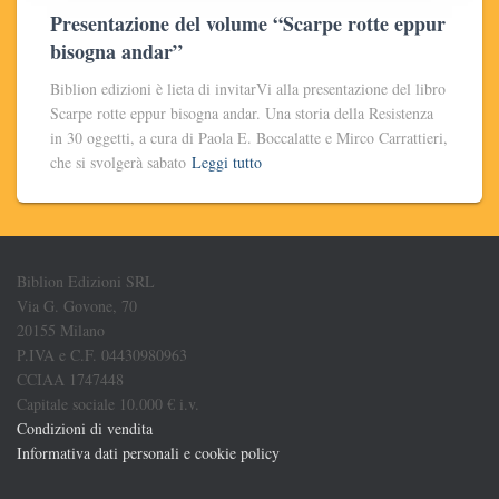
Presentazione del volume “Scarpe rotte eppur
bisogna andar”
Biblion edizioni è lieta di invitarVi alla presentazione del libro
Scarpe rotte eppur bisogna andar. Una storia della Resistenza
in 30 oggetti, a cura di Paola E. Boccalatte e Mirco Carrattieri,
che si svolgerà sabato
Leggi tutto
Biblion Edizioni SRL
Via G. Govone, 70
20155 Milano
P.IVA e C.F. 04430980963
CCIAA 1747448
Capitale sociale 10.000 € i.v.
Condizioni di vendita
Informativa dati personali e cookie policy