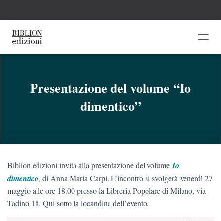
N
A
V
I
G
Presentazione del volume “Io
A
dimentico”
Z
I
O
N
E
T
O
Biblion edizioni invita alla presentazione del volume
Io
G
G
dimentico
, di Anna Maria Carpi. L’incontro si svolgerà venerdì 27
L
maggio alle ore 18.00 presso la Libreria Popolare di Milano, via
E
Tadino 18. Qui sotto la locandina dell’evento.