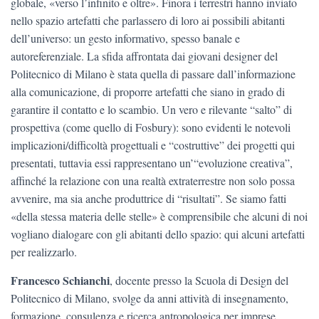
globale, «verso l’infinito e oltre». Finora i terrestri hanno inviato
nello spazio artefatti che parlassero di loro ai possibili abitanti
dell’universo: un gesto informativo, spesso banale e
autoreferenziale. La sfida affrontata dai giovani designer del
Politecnico di Milano è stata quella di passare dall’informazione
alla comunicazione, di proporre artefatti che siano in grado di
garantire il contatto e lo scambio. Un vero e rilevante “salto” di
prospettiva (come quello di Fosbury): sono evidenti le notevoli
implicazioni/difficoltà progettuali e “costruttive” dei progetti qui
presentati, tuttavia essi rappresentano un’“evoluzione creativa”,
affinché la relazione con una realtà extraterrestre non solo possa
avvenire, ma sia anche produttrice di “risultati”. Se siamo fatti
«della stessa materia delle stelle» è comprensibile che alcuni di noi
vogliano dialogare con gli abitanti dello spazio: qui alcuni artefatti
per realizzarlo.
Francesco Schianchi
, docente presso la Scuola di Design del
Politecnico di Milano, svolge da anni attività di insegnamento,
formazione, consulenza e ricerca antropologica per imprese