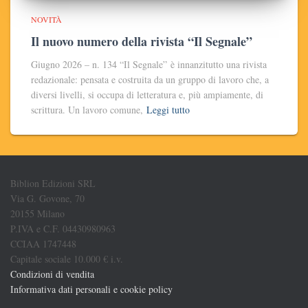
NOVITÀ
Il nuovo numero della rivista “Il Segnale”
Giugno 2026 – n. 134 “Il Segnale” è innanzitutto una rivista
redazionale: pensata e costruita da un gruppo di lavoro che, a
diversi livelli, si occupa di letteratura e, più ampiamente, di
scrittura. Un lavoro comune,
Leggi tutto
Biblion Edizioni SRL
Via G. Govone, 70
20155 Milano
P.IVA e C.F. 04430980963
CCIAA 1747448
Capitale sociale 10.000 € i.v.
Condizioni di vendita
Informativa dati personali e cookie policy