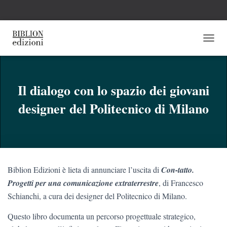
N
A
V
I
G
Il dialogo con lo spazio dei giovani
A
designer del Politecnico di Milano
Z
I
O
N
E
T
O
Biblion Edizioni è lieta di annunciare l’uscita di
Con-tatto.
G
G
Progetti per una comunicazione extraterrestre
, di Francesco
L
Schianchi, a cura dei designer del Politecnico di Milano.
E
Questo libro documenta un percorso progettuale strategico,