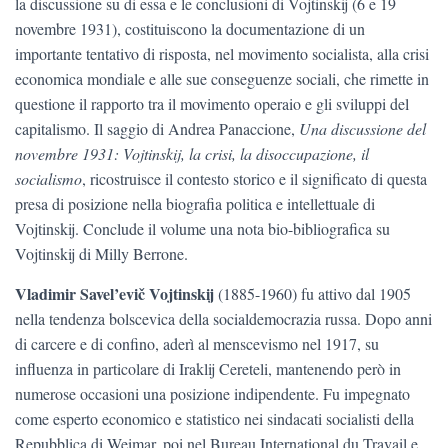
la discussione su di essa e le conclusioni di Vojtinskij (6 e 19
novembre 1931), costituiscono la documentazione di un
importante tentativo di risposta, nel movimento socialista, alla crisi
economica mondiale e alle sue conseguenze sociali, che rimette in
questione il rapporto tra il movimento operaio e gli sviluppi del
capitalismo. Il saggio di Andrea Panaccione,
Una discussione del
novembre 1931: Vojtinskij, la crisi, la disoccupazione, il
socialismo
, ricostruisce il contesto storico e il significato di questa
presa di posizione nella biografia politica e intellettuale di
Vojtinskij. Conclude il volume una nota bio-bibliografica su
Vojtinskij di Milly Berrone.
Vladimir Savel’evič Vojtinskij
(1885-1960) fu attivo dal 1905
nella tendenza bolscevica della socialdemocrazia russa. Dopo anni
di carcere e di confino, aderì al menscevismo nel 1917, su
influenza in particolare di Iraklij Cereteli, mantenendo però in
numerose occasioni una posizione indipendente. Fu impegnato
come esperto economico e statistico nei sindacati socialisti della
Repubblica di Weimar, poi nel Bureau International du Travail e