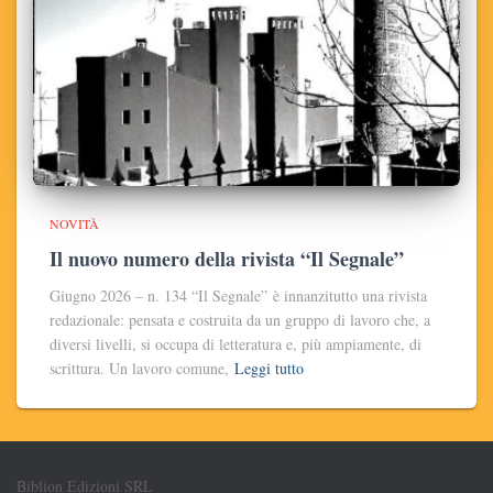
NOVITÀ
Il nuovo numero della rivista “Il Segnale”
Giugno 2026 – n. 134 “Il Segnale” è innanzitutto una rivista
redazionale: pensata e costruita da un gruppo di lavoro che, a
diversi livelli, si occupa di letteratura e, più ampiamente, di
scrittura. Un lavoro comune,
Leggi tutto
Biblion Edizioni SRL