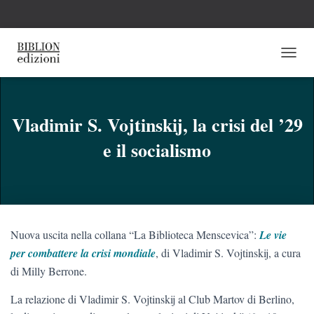
N
A
V
I
G
Vladimir S. Vojtinskij, la crisi del ’29
A
e il socialismo
Z
I
O
N
E
T
O
Nuova uscita nella collana “La Biblioteca Menscevica”:
Le vie
G
G
per combattere la crisi mondiale
, di Vladimir S. Vojtinskij, a cura
L
di Milly Berrone.
E
La relazione di Vladimir S. Vojtinskij al Club Martov di Berlino,