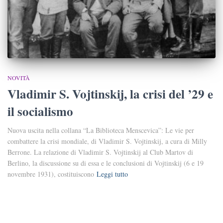
NOVITÀ
Vladimir S. Vojtinskij, la crisi del ’29 e
il socialismo
Nuova uscita nella collana “La Biblioteca Menscevica”: Le vie per
combattere la crisi mondiale, di Vladimir S. Vojtinskij, a cura di Milly
Berrone. La relazione di Vladimir S. Vojtinskij al Club Martov di
Berlino, la discussione su di essa e le conclusioni di Vojtinskij (6 e 19
novembre 1931), costituiscono
Leggi tutto