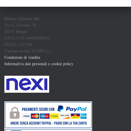
Biblion Edizioni SRL
Via G. Govone, 70
20155 Milano
P.IVA e C.F. 04430980963
CCIAA 1747448
Capitale sociale 10.000 € i.v.
Condizioni di vendita
Informativa dati personali e cookie policy