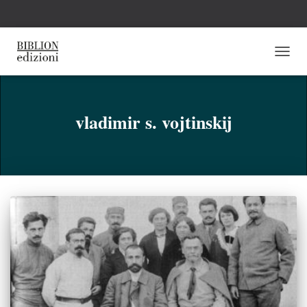
NAVI
TOGG
vladimir s. vojtinskij