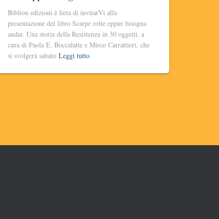
Biblion edizioni è lieta di invitarVi alla
presentazione del libro Scarpe rotte eppur bisogna
andar. Una storia della Resistenza in 30 oggetti, a
cura di Paola E. Boccalatte e Mirco Carrattieri, che
si svolgerà sabato
Leggi tutto