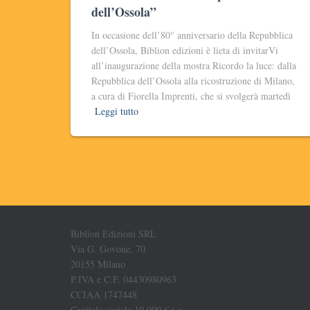
dell’Ossola”
In occasione dell’80° anniversario della Repubblica
dell’Ossola, Biblion edizioni è lieta di invitarVi
all’inaugurazione della mostra Ricordo la luce: dalla
Repubblica dell’Ossola alla ricostruzione di Milano,
a cura di Fiorella Imprenti, che si svolgerà martedì
Leggi tutto
Biblion Edizioni SRL
Via G. Govone, 70
20155 Milano
P.IVA e C.F. 04430980963
CCIAA 1747448
Capitale sociale 10.000 € i.v.