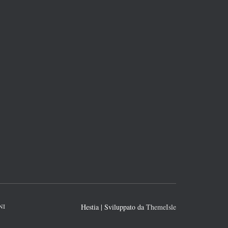
NI
Hestia | Sviluppato da
ThemeIsle