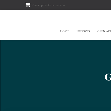
Nessun prodotto nel carrello.
HOME
NEGOZIO
OPEN AC
G