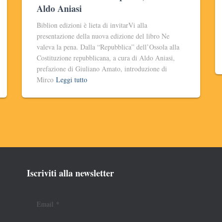
Aldo Aniasi
Biblion edizioni è lieta di invitarVi alla
presentazione della nuova edizione del libro Ne
valeva la pena. Dalla “Repubblica” dell’Ossola alla
Costituzione repubblicana, a cura di Aldo Aniasi,
prefazione di Giuliano Amato, introduzione di
Mirco
Leggi tutto
Iscriviti alla newsletter
Email
*