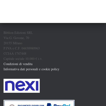
Biblion Edizioni SRL
Via G. Govone, 70
20155 Milano
P.IVA e C.F. 04430980963
CCIAA 1747448
Capitale sociale 10.000 € i.v.
Condizioni di vendita
Informativa dati personali e cookie policy