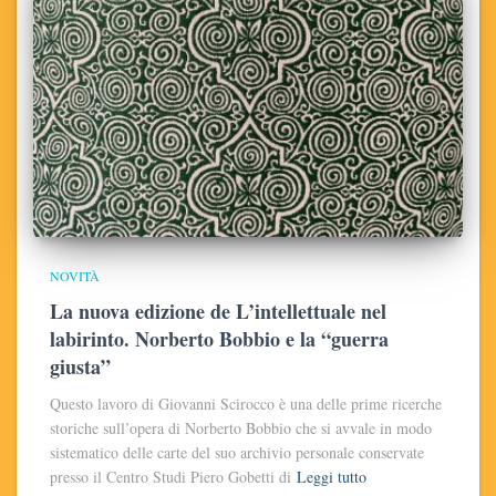
NOVITÀ
La nuova edizione de L’intellettuale nel
labirinto. Norberto Bobbio e la “guerra
giusta”
Questo lavoro di Giovanni Scirocco è una delle prime ricerche
storiche sull’opera di Norberto Bobbio che si avvale in modo
sistematico delle carte del suo archivio personale conservate
presso il Centro Studi Piero Gobetti di
Leggi tutto