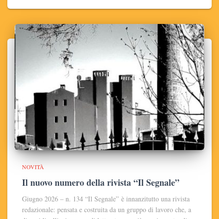
NOVITÀ
Il nuovo numero della rivista “Il Segnale”
Giugno 2026 – n. 134 “Il Segnale” è innanzitutto una rivista
redazionale: pensata e costruita da un gruppo di lavoro che, a