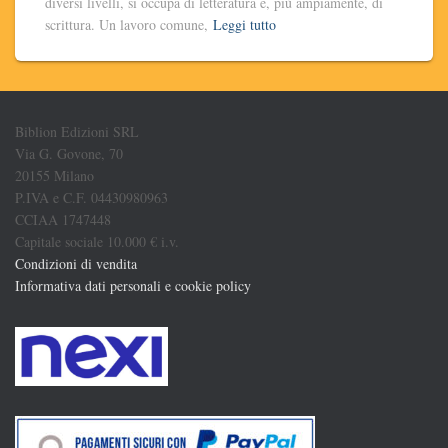
diversi livelli, si occupa di letteratura e, più ampiamente, di
scrittura. Un lavoro comune,
Leggi tutto
Biblion Edizioni SRL
Via G. Govone, 70
20155 Milano
P.IVA e C.F. 04430980963
CCIAA 1747448
Capitale sociale 10.000 € i.v.
Condizioni di vendita
Informativa dati personali e cookie policy