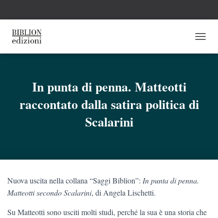
N
A
V
I
G
In punta di penna. Matteotti
A
raccontato dalla satira politica di
Z
I
Scalarini
O
N
E
T
O
G
G
Nuova uscita nella collana “Saggi Biblion”:
In punta di penna.
L
Matteotti secondo Scalarini
, di Angela Lischetti.
E
Su Matteotti sono usciti molti studi, perché la sua è una storia che