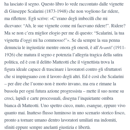
ha lasciato il segno. Questo libro lo vede raccontato dalle vignette
di Giuseppe Scalarini (1873-1948) che non vogliono far ridere,
ma riflettere. Egli scrive: «C’erano degli imbecilli che mi
dicevano: “Ah, le sue vignette come mi facevano ridere!”. Ridere?
Ma se non c’era miglior elogio per me di questo: “Scalarini, la tua
vignetta d’oggi mi ha commosso!”». Se da sempre la sua penna
denuncia le ingiustizie mentre onora gli onesti, è all’
Avanti!
(1911-
1926) che matura il segno e potenzia l’allegria tragica della satira
politica, ed è con il delitto Matteotti che il vignettista trova la
figura ideale capace di trascinare i lavoratori contro gli sfruttatori
che si impinguano con il lavoro degli altri. Ed è così che Scalarini
‒ per dire che l’uomo non è morto invano, ma era e rimane la
bussola per ogni futura azione progressista ‒ mette il suo nome su
croci, lapidi e carte processuali, disegna l’inquietante ombra
bianca di Matteotti. Uno spettro cieco, muto, esangue, eppure vivo
quanto mai. Inatteso flusso luminoso in uno scenario storico fosco,
pronto a tornare umano dentro lavoratori umiliati ma indomiti,
sfiniti eppure sempre anelanti giustizia e libertà.